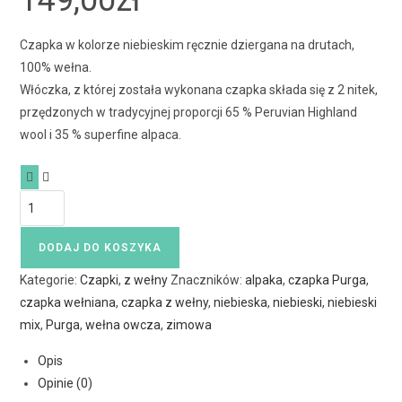
149,00
zł
Czapka w kolorze niebieskim ręcznie dziergana na drutach,
100% wełna.
Włóczka, z której została wykonana czapka składa się z 2 nitek,
przędzonych w tradycyjnej proporcji 65 % Peruvian Highland
wool i 35 % superfine alpaca.
DODAJ DO KOSZYKA
Kategorie:
Czapki
,
z wełny
Znaczników:
alpaka
,
czapka Purga
,
czapka wełniana
,
czapka z wełny
,
niebieska
,
niebieski
,
niebieski
mix
,
Purga
,
wełna owcza
,
zimowa
Opis
Opinie (0)