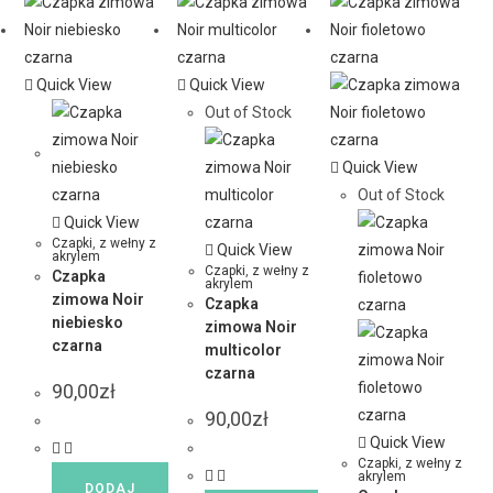
Quick View
Quick View
Out of Stock
Quick View
Out of Stock
Quick View
Czapki
,
z wełny z
Quick View
akrylem
Czapki
,
z wełny z
Czapka
akrylem
zimowa Noir
Czapka
niebiesko
zimowa Noir
czarna
multicolor
czarna
90,00
zł
90,00
zł
Quick View
Czapki
,
z wełny z
akrylem
DODAJ