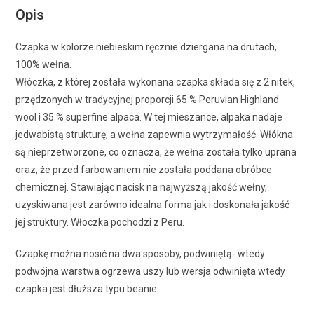
Opis
Czapka w kolorze niebieskim ręcznie dziergana na drutach,
100% wełna.
Włóczka, z której została wykonana czapka składa się z 2 nitek,
przędzonych w tradycyjnej proporcji 65 % Peruvian Highland
wool i 35 % superfine alpaca. W tej mieszance, alpaka nadaje
jedwabistą strukturę, a wełna zapewnia wytrzymałość. Włókna
są nieprzetworzone, co oznacza, że wełna została tylko uprana
oraz, że przed farbowaniem nie została poddana obróbce
chemicznej. Stawiając nacisk na najwyższą jakość wełny,
uzyskiwana jest zarówno idealna forma jak i doskonała jakość
jej struktury. Włoczka pochodzi z Peru.
Czapkę można nosić na dwa sposoby, podwiniętą- wtedy
podwójna warstwa ogrzewa uszy lub wersja odwinięta wtedy
czapka jest dłuższa typu beanie.