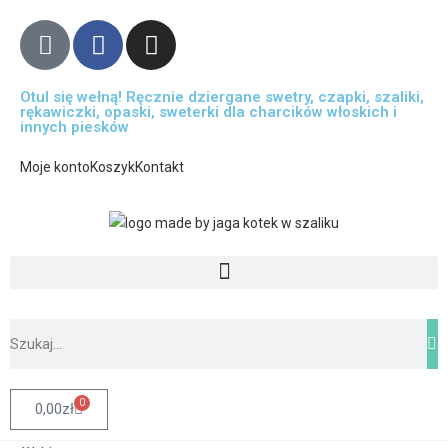
Otul się wełną! Ręcznie dziergane swetry, czapki, szaliki,
rękawiczki, opaski, sweterki dla charcików włoskich i
innych piesków
Moje konto
Koszyk
Kontakt
0
0,00
zł