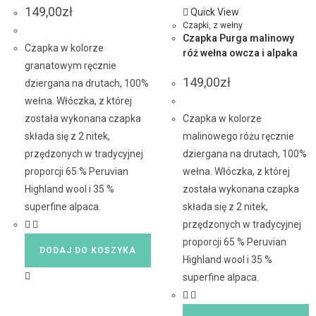
149,00
zł
Quick View
Czapki
,
z wełny
Czapka Purga malinowy
Czapka w kolorze
róż wełna owcza i alpaka
granatowym ręcznie
149,00
zł
dziergana na drutach, 100%
wełna. Włóczka, z której
została wykonana czapka
Czapka w kolorze
składa się z 2 nitek,
malinowego różu ręcznie
przędzonych w tradycyjnej
dziergana na drutach, 100%
proporcji 65 % Peruvian
wełna. Włóczka, z której
Highland wool i 35 %
została wykonana czapka
superfine alpaca.
składa się z 2 nitek,
przędzonych w tradycyjnej
proporcji 65 % Peruvian
DODAJ DO KOSZYKA
Highland wool i 35 %
superfine alpaca.