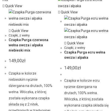
Quick View
Quick View
Quick View
Czapki
,
z wełny
Czapka Purga czerwona
Quick View
wełna owcza i alpaka
Czapki
,
z wełny
niebieski mix
Czapka Purga ecru wełna
owcza i alpaka
149,00
zł
149,00
zł
Czapka w kolorze
niebieskim ręcznie
Czapka w kolorze ecru
dziergana na drutach, 100%
ręcznie dziergana na
wełna. Włóczka, z której
drutach, 100% wełna.
została wykonana czapka
Włóczka, z której została
składa się z 2 nitek,
wykonana czapka składa się
przędzonych w tradycyjnej