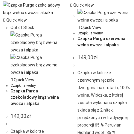
Quick View
Quick View
Out of Stock
Quick View
Czapki
,
z wełny
Czapka Purga czerwona
wełna owcza i alpaka
149,00
zł
Czapka w kolorze
Quick View
czerwonym ręcznie
Czapki
,
z wełny
dziergana na drutach, 100%
Czapka Purga
wełna. Włóczka, z której
czekoladowy brąz wełna
została wykonana czapka
owcza i alpaka
składa się z 2 nitek,
149,00
zł
przędzonych w tradycyjnej
proporcji 65 % Peruvian
Czapka w kolorze
Highland wool i 35 %