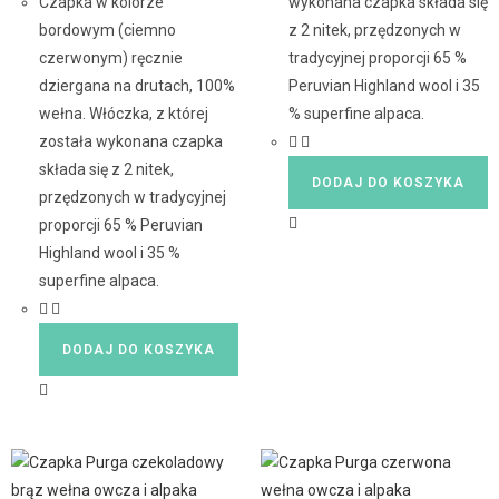
Czapka w kolorze
wykonana czapka składa się
bordowym (ciemno
z 2 nitek, przędzonych w
czerwonym) ręcznie
tradycyjnej proporcji 65 %
dziergana na drutach, 100%
Peruvian Highland wool i 35
wełna. Włóczka, z której
% superfine alpaca.
została wykonana czapka
składa się z 2 nitek,
DODAJ DO KOSZYKA
przędzonych w tradycyjnej
proporcji 65 % Peruvian
Highland wool i 35 %
superfine alpaca.
DODAJ DO KOSZYKA