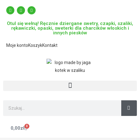
Otul się wełną! Ręcznie dziergane swetry, czapki, szaliki,
rękawiczki, opaski, sweterki dla charcików włoskich i
innych piesków
Moje konto
Koszyk
Kontakt
0
0,00
zł