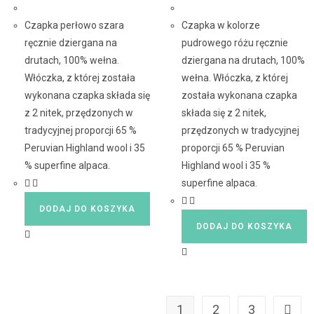
Czapka perłowo szara
Czapka w kolorze
ręcznie dziergana na
pudrowego różu ręcznie
drutach, 100% wełna.
dziergana na drutach, 100%
Włóczka, z której została
wełna. Włóczka, z której
wykonana czapka składa się
została wykonana czapka
z 2 nitek, przędzonych w
składa się z 2 nitek,
tradycyjnej proporcji 65 %
przędzonych w tradycyjnej
Peruvian Highland wool i 35
proporcji 65 % Peruvian
% superfine alpaca.
Highland wool i 35 %
superfine alpaca.
DODAJ DO KOSZYKA
DODAJ DO KOSZYKA
1
2
3