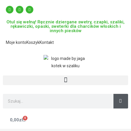
Otul się wełną! Ręcznie dziergane swetry, czapki, szaliki,
rękawiczki, opaski, sweterki dla charcików włoskich i
innych piesków
Moje konto
Koszyk
Kontakt
0
0,00
zł