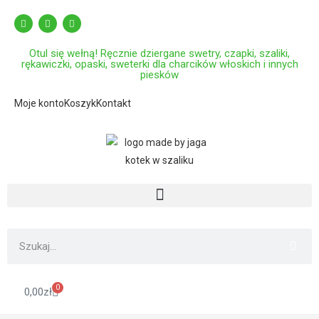
Otul się wełną! Ręcznie dziergane swetry, czapki, szaliki,
rękawiczki, opaski, sweterki dla charcików włoskich i innych
piesków
Moje konto
Koszyk
Kontakt
0
0,00
zł