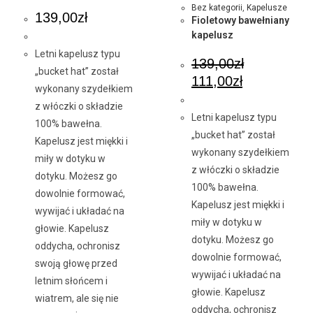
Bez kategorii
,
Kapelusze
139,00
zł
Fioletowy bawełniany
kapelusz
Letni kapelusz typu
139,00
zł
„bucket hat” został
111,00
zł
wykonany szydełkiem
z włóczki o składzie
Letni kapelusz typu
100% bawełna.
„bucket hat” został
Kapelusz jest miękki i
wykonany szydełkiem
miły w dotyku w
z włóczki o składzie
dotyku. Możesz go
100% bawełna.
dowolnie formować,
Kapelusz jest miękki i
wywijać i układać na
miły w dotyku w
głowie. Kapelusz
dotyku. Możesz go
oddycha, ochronisz
dowolnie formować,
swoją głowę przed
wywijać i układać na
letnim słońcem i
głowie. Kapelusz
wiatrem, ale się nie
oddycha, ochronisz