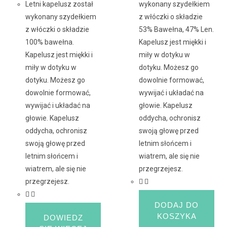
Letni kapelusz został
wykonany szydełkiem
wykonany szydełkiem
z włóczki o składzie
z włóczki o składzie
53% Bawełna, 47% Len.
100% bawełna.
Kapelusz jest miękki i
Kapelusz jest miękki i
miły w dotyku w
miły w dotyku w
dotyku. Możesz go
dotyku. Możesz go
dowolnie formować,
dowolnie formować,
wywijać i układać na
wywijać i układać na
głowie. Kapelusz
głowie. Kapelusz
oddycha, ochronisz
oddycha, ochronisz
swoją głowę przed
swoją głowę przed
letnim słońcem i
letnim słońcem i
wiatrem, ale się nie
wiatrem, ale się nie
przegrzejesz.
przegrzejesz.
DODAJ DO
KOSZYKA
DOWIEDZ