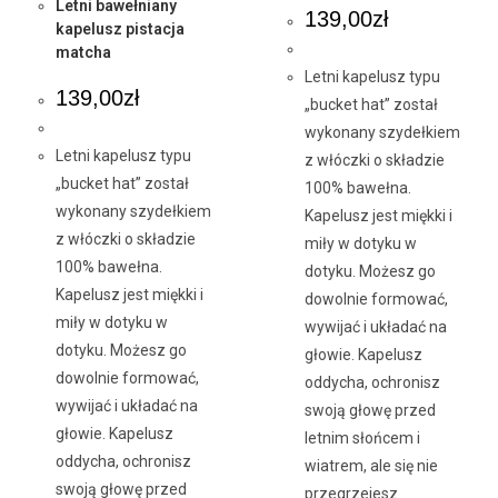
Letni bawełniany
139,00
zł
kapelusz pistacja
matcha
Letni kapelusz typu
139,00
zł
„bucket hat” został
wykonany szydełkiem
Letni kapelusz typu
z włóczki o składzie
„bucket hat” został
100% bawełna.
wykonany szydełkiem
Kapelusz jest miękki i
z włóczki o składzie
miły w dotyku w
100% bawełna.
dotyku. Możesz go
Kapelusz jest miękki i
dowolnie formować,
miły w dotyku w
wywijać i układać na
dotyku. Możesz go
głowie. Kapelusz
dowolnie formować,
oddycha, ochronisz
wywijać i układać na
swoją głowę przed
głowie. Kapelusz
letnim słońcem i
oddycha, ochronisz
wiatrem, ale się nie
swoją głowę przed
przegrzejesz.