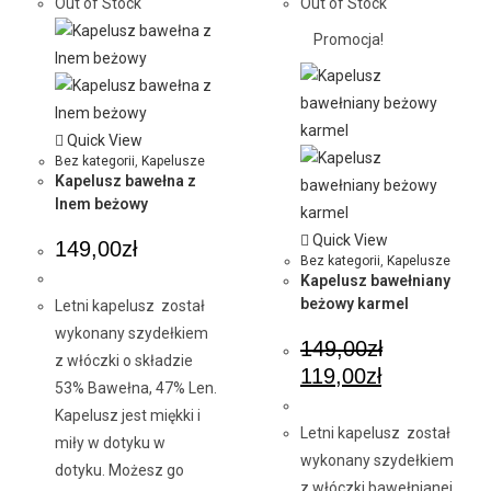
Out of Stock
Out of Stock
Promocja!
Quick View
Bez kategorii
,
Kapelusze
Kapelusz bawełna z
lnem beżowy
Quick View
149,00
zł
Bez kategorii
,
Kapelusze
Kapelusz bawełniany
beżowy karmel
Letni kapelusz został
wykonany szydełkiem
149,00
zł
z włóczki o składzie
119,00
zł
53% Bawełna, 47% Len.
Kapelusz jest miękki i
Letni kapelusz został
miły w dotyku w
wykonany szydełkiem
dotyku. Możesz go
z włóczki bawełnianej.