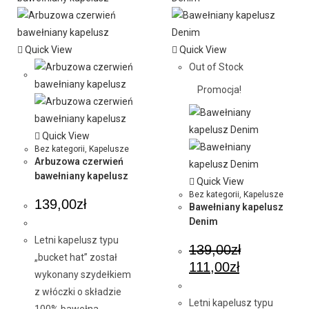
Quick View
Quick View
Out of Stock
Promocja!
Quick View
Bez kategorii
,
Kapelusze
Arbuzowa czerwień
bawełniany kapelusz
Quick View
Bez kategorii
,
Kapelusze
139,00
zł
Bawełniany kapelusz
Denim
Letni kapelusz typu
139,00
zł
„bucket hat” został
111,00
zł
wykonany szydełkiem
z włóczki o składzie
Letni kapelusz typu
100% bawełna.