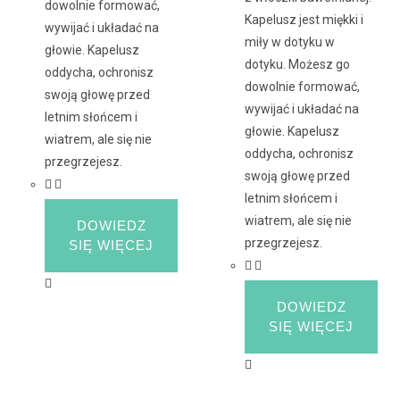
dowolnie formować,
Kapelusz jest miękki i
wywijać i układać na
miły w dotyku w
głowie. Kapelusz
dotyku. Możesz go
oddycha, ochronisz
dowolnie formować,
swoją głowę przed
wywijać i układać na
letnim słońcem i
głowie. Kapelusz
wiatrem, ale się nie
oddycha, ochronisz
przegrzejesz.
swoją głowę przed
letnim słońcem i
wiatrem, ale się nie
DOWIEDZ
przegrzejesz.
SIĘ WIĘCEJ
DOWIEDZ
SIĘ WIĘCEJ