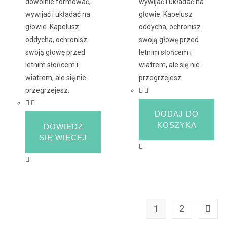
dowolnie formować,
wywijać i układać na
wywijać i układać na
głowie. Kapelusz
głowie. Kapelusz
oddycha, ochronisz
oddycha, ochronisz
swoją głowę przed
swoją głowę przed
letnim słońcem i
letnim słońcem i
wiatrem, ale się nie
wiatrem, ale się nie
przegrzejesz.
przegrzejesz.
DODAJ DO
KOSZYKA
DOWIEDZ
SIĘ WIĘCEJ
1
2