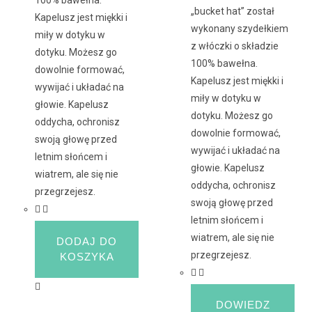
„bucket hat” został
Kapelusz jest miękki i
wykonany szydełkiem
miły w dotyku w
z włóczki o składzie
dotyku. Możesz go
100% bawełna.
dowolnie formować,
Kapelusz jest miękki i
wywijać i układać na
miły w dotyku w
głowie. Kapelusz
dotyku. Możesz go
oddycha, ochronisz
dowolnie formować,
swoją głowę przed
wywijać i układać na
letnim słońcem i
głowie. Kapelusz
wiatrem, ale się nie
oddycha, ochronisz
przegrzejesz.
swoją głowę przed
letnim słońcem i
wiatrem, ale się nie
DODAJ DO
przegrzejesz.
KOSZYKA
DOWIEDZ