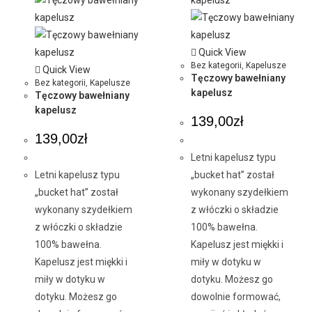
Quick View
Bez kategorii
,
Kapelusze
Quick View
Tęczowy bawełniany
Bez kategorii
,
Kapelusze
kapelusz
Tęczowy bawełniany
kapelusz
139,00
zł
139,00
zł
Letni kapelusz typu
Letni kapelusz typu
„bucket hat” został
„bucket hat” został
wykonany szydełkiem
wykonany szydełkiem
z włóczki o składzie
z włóczki o składzie
100% bawełna.
100% bawełna.
Kapelusz jest miękki i
Kapelusz jest miękki i
miły w dotyku w
miły w dotyku w
dotyku. Możesz go
dotyku. Możesz go
dowolnie formować,