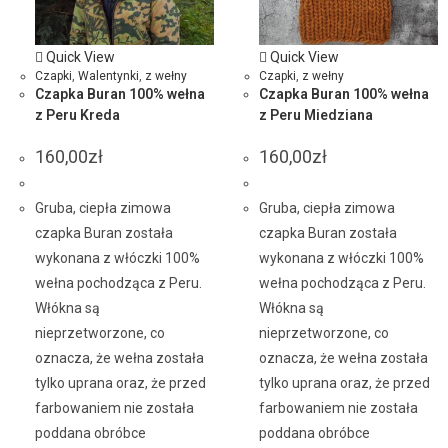
Quick View
Quick View
Czapki
,
Walentynki
,
z wełny
Czapki
,
z wełny
Czapka Buran 100% wełna
Czapka Buran 100% wełna
z Peru Kreda
z Peru Miedziana
160,00
zł
160,00
zł
Gruba, ciepła zimowa
Gruba, ciepła zimowa
czapka Buran została
czapka Buran została
wykonana z włóczki 100%
wykonana z włóczki 100%
wełna pochodząca z Peru.
wełna pochodząca z Peru.
Włókna są
Włókna są
nieprzetworzone, co
nieprzetworzone, co
oznacza, że wełna została
oznacza, że wełna została
tylko uprana oraz, że przed
tylko uprana oraz, że przed
farbowaniem nie została
farbowaniem nie została
poddana obróbce
poddana obróbce