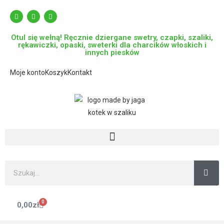
Otul się wełną! Ręcznie dziergane swetry, czapki, szaliki,
rękawiczki, opaski, sweterki dla charcików włoskich i
innych piesków
Moje konto
Koszyk
Kontakt
0
0,00
zł