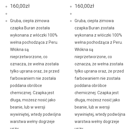
160,00
zł
160,00
zł
Gruba, ciepła zimowa
Gruba, ciepła zimowa
czapka Buran została
czapka Buran została
wykonana z włóczki 100%
wykonana z włóczki 100%
wełna pochodząca z Peru.
wełna pochodząca z Peru.
Włókna są
Włókna są
nieprzetworzone, co
nieprzetworzone, co
oznacza, że wełna została
oznacza, że wełna została
tylko uprana oraz, że przed
tylko uprana oraz, że przed
farbowaniem nie została
farbowaniem nie została
poddana obróbce
poddana obróbce
chemicznej. Czapka jest
chemicznej. Czapka jest
długa, możesz nosić jako
długa, możesz nosić jako
beanie, lub w wersji
beanie, lub w wersji
wywiniętej, wtedy podwójna
wywiniętej, wtedy podwójna
warstwa wełny dogrzeje
warstwa wełny dogrzeje
uszy.
uszy.