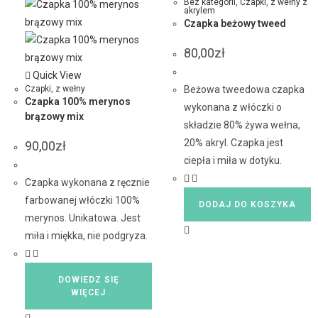
Bez kategorii
,
Czapki
,
z wełny z
akrylem
Czapka beżowy tweed
80,00
zł
Quick View
Czapki
,
z wełny
Beżowa tweedowa czapka
Czapka 100% merynos
wykonana z włóczki o
brązowy mix
składzie 80% żywa wełna,
20% akryl. Czapka jest
90,00
zł
ciepła i miła w dotyku.
Czapka wykonana z ręcznie
farbowanej włóczki 100%
DODAJ DO KOSZYKA
merynos. Unikatowa. Jest
miła i miękka, nie podgryza.
DOWIEDZ SIĘ
WIĘCEJ