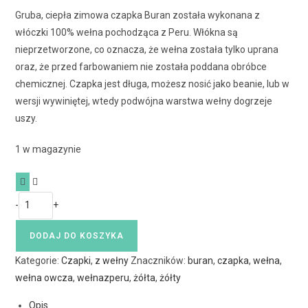
Gruba, ciepła zimowa czapka Buran została wykonana z
włóczki 100% wełna pochodząca z Peru. Włókna są
nieprzetworzone, co oznacza, że wełna została tylko uprana
oraz, że przed farbowaniem nie została poddana obróbce
chemicznej. Czapka jest długa, możesz nosić jako beanie, lub w
wersji wywiniętej, wtedy podwójna warstwa wełny dogrzeje
uszy.
1 w magazynie
-
+
DODAJ DO KOSZYKA
Kategorie:
Czapki
,
z wełny
Znaczników:
buran
,
czapka
,
wełna
,
wełna owcza
,
wełnazperu
,
żółta
,
żółty
Opis