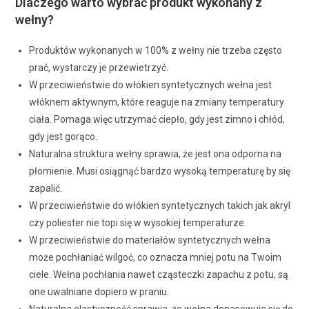
Dlaczego warto wybrać produkt wykonany z
wełny?
Produktów wykonanych w 100% z wełny nie trzeba często
prać, wystarczy je przewietrzyć.
W przeciwieństwie do włókien syntetycznych wełna jest
włóknem aktywnym, które reaguje na zmiany temperatury
ciała. Pomaga więc utrzymać ciepło, gdy jest zimno i chłód,
gdy jest gorąco.
Naturalna struktura wełny sprawia, że jest ona odporna na
płomienie. Musi osiągnąć bardzo wysoką temperaturę by się
zapalić.
W przeciwieństwie do włókien syntetycznych takich jak akryl
czy poliester nie topi się w wysokiej temperaturze.
W przeciwieństwie do materiałów syntetycznych wełna
może pochłaniać wilgoć, co oznacza mniej potu na Twoim
ciele. Wełna pochłania nawet cząsteczki zapachu z potu, są
one uwalniane dopiero w praniu.
Naturalna elastyczność sprawia, że wełna dopasowuje się do