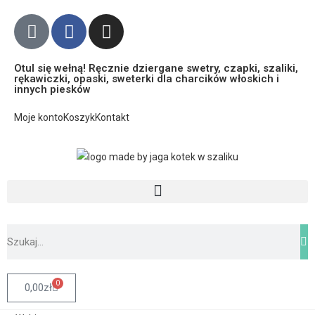
Otul się wełną! Ręcznie dziergane swetry, czapki, szaliki,
rękawiczki, opaski, sweterki dla charcików włoskich i
innych piesków
Moje konto
Koszyk
Kontakt
0
0,00
zł