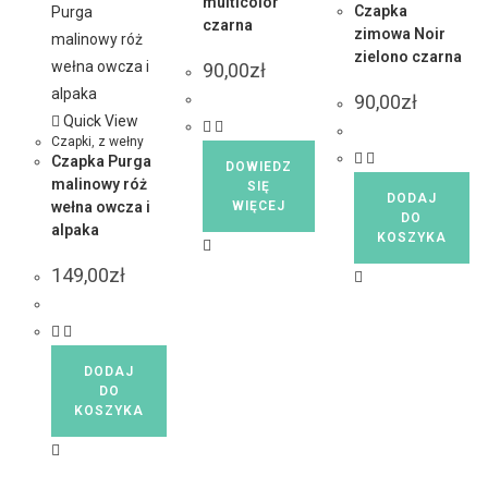
multicolor
Czapka
czarna
zimowa Noir
zielono czarna
90,00
zł
90,00
zł
Quick View
Czapki
,
z wełny
Czapka Purga
DOWIEDZ
malinowy róż
SIĘ
DODAJ
wełna owcza i
WIĘCEJ
DO
alpaka
KOSZYKA
149,00
zł
DODAJ
DO
KOSZYKA