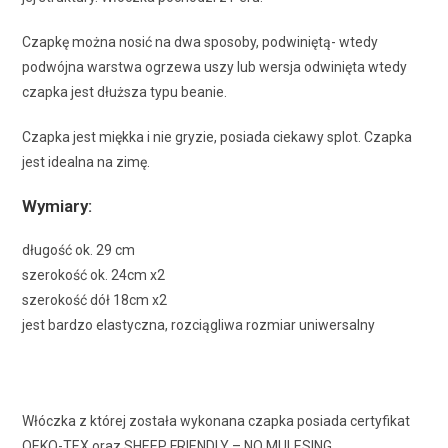
Czapkę można nosić na dwa sposoby, podwiniętą- wtedy
podwójna warstwa ogrzewa uszy lub wersja odwinięta wtedy
czapka jest dłuższa typu beanie.
Czapka jest miękka i nie gryzie, posiada ciekawy splot. Czapka
jest idealna na zimę.
Wymiary:
długość ok. 29 cm
szerokość ok. 24cm x2
szerokość dół 18cm x2
jest bardzo elastyczna, rozciągliwa rozmiar uniwersalny
Włóczka z której została wykonana czapka posiada certyfikat
OEKO-TEX oraz SHEEP FRIENDLY – NO MULESING.