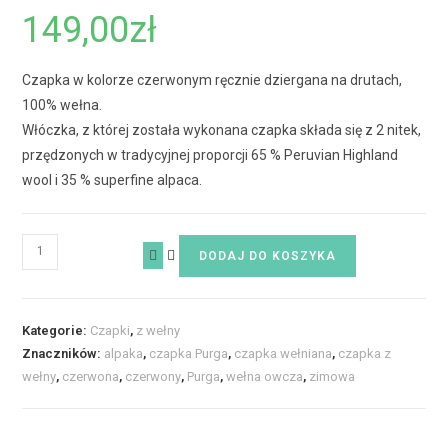
149,00
zł
Czapka w kolorze czerwonym ręcznie dziergana na drutach,
100% wełna.
Włóczka, z której została wykonana czapka składa się z 2 nitek,
przędzonych w tradycyjnej proporcji 65 % Peruvian Highland
wool i 35 % superfine alpaca.
DODAJ DO KOSZYKA
Kategorie:
Czapki
,
z wełny
Znaczników:
alpaka
,
czapka Purga
,
czapka wełniana
,
czapka z
wełny
,
czerwona
,
czerwony
,
Purga
,
wełna owcza
,
zimowa