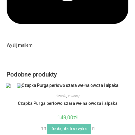
Wyślij mailem
Podobne produkty
Czapki
,
z wełny
Czapka Purga perłowo szara wełna owcza i alpaka
149,00
zł
Dodaj do koszyka