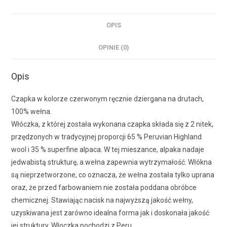
OPIS
OPINIE (0)
Opis
Czapka w kolorze czerwonym ręcznie dziergana na drutach,
100% wełna.
Włóczka, z której została wykonana czapka składa się z 2 nitek,
przędzonych w tradycyjnej proporcji 65 % Peruvian Highland
wool i 35 % superfine alpaca. W tej mieszance, alpaka nadaje
jedwabistą strukturę, a wełna zapewnia wytrzymałość. Włókna
są nieprzetworzone, co oznacza, że wełna została tylko uprana
oraz, że przed farbowaniem nie została poddana obróbce
chemicznej. Stawiając nacisk na najwyższą jakość wełny,
uzyskiwana jest zarówno idealna forma jak i doskonała jakość
jej struktury. Włoczka pochodzi z Peru.