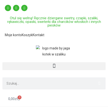
Otul się wełną! Ręcznie dziergane swetry, czapki, szaliki,
rękawiczki, opaski, sweterki dla charcików włoskich i innych
piesków
Moje konto
Koszyk
Kontakt
0
0,00
zł