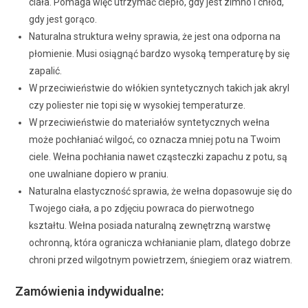
ciała. Pomaga więc utrzymać ciepło, gdy jest zimno i chłód,
gdy jest gorąco.
Naturalna struktura wełny sprawia, że jest ona odporna na
płomienie. Musi osiągnąć bardzo wysoką temperaturę by się
zapalić.
W przeciwieństwie do włókien syntetycznych takich jak akryl
czy poliester nie topi się w wysokiej temperaturze.
W przeciwieństwie do materiałów syntetycznych wełna
może pochłaniać wilgoć, co oznacza mniej potu na Twoim
ciele. Wełna pochłania nawet cząsteczki zapachu z potu, są
one uwalniane dopiero w praniu.
Naturalna elastyczność sprawia, że wełna dopasowuje się do
Twojego ciała, a po zdjęciu powraca do pierwotnego
kształtu. Wełna posiada naturalną zewnętrzną warstwę
ochronną, która ogranicza wchłanianie plam, dlatego dobrze
chroni przed wilgotnym powietrzem, śniegiem oraz wiatrem.
Zamówienia indywidualne: