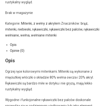
rustykalny wygląd.
Brak w magazynie
Kategorie:
Mitenki
,
z wełny z akrylem
Znaczników:
brąz
,
mitenki
,
niebieski
,
rękawiczki
,
rękawiczki bez palców
,
rękawiczki
wełniane
,
wełna
,
wełniane mitenki
Opis
Opinie (0)
Opis
Ogrzej ręce kolorowymi mitenkami. Mitenki są wykonane z
mięciutkiej włóczki o składzie 80% wełna owcza i 20% akryl.
Rękawiczki są bardzo miłe w dotyku i nie gryzą, mają lekko
rustykalny wygląd.
Wygodne i funkcjonalne rękawiczki bez palców doskonale
sprawdzą się w codziennym użytkowaniu lub jako element