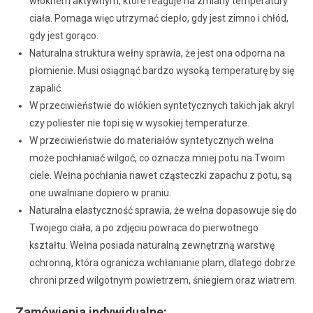
włóknem aktywnym, które reaguje na zmiany temperatury
ciała. Pomaga więc utrzymać ciepło, gdy jest zimno i chłód,
gdy jest gorąco.
Naturalna struktura wełny sprawia, że jest ona odporna na
płomienie. Musi osiągnąć bardzo wysoką temperaturę by się
zapalić.
W przeciwieństwie do włókien syntetycznych takich jak akryl
czy poliester nie topi się w wysokiej temperaturze.
W przeciwieństwie do materiałów syntetycznych wełna
może pochłaniać wilgoć, co oznacza mniej potu na Twoim
ciele. Wełna pochłania nawet cząsteczki zapachu z potu, są
one uwalniane dopiero w praniu.
Naturalna elastyczność sprawia, że wełna dopasowuje się do
Twojego ciała, a po zdjęciu powraca do pierwotnego
kształtu. Wełna posiada naturalną zewnętrzną warstwę
ochronną, która ogranicza wchłanianie plam, dlatego dobrze
chroni przed wilgotnym powietrzem, śniegiem oraz wiatrem.
Zamówienia indywidualne: