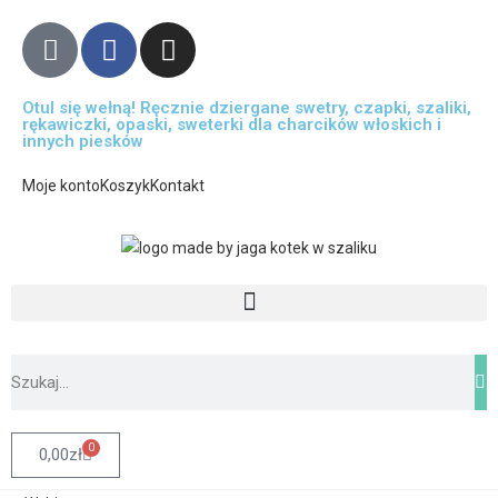
Otul się wełną! Ręcznie dziergane swetry, czapki, szaliki,
rękawiczki, opaski, sweterki dla charcików włoskich i
innych piesków
Moje konto
Koszyk
Kontakt
0
0,00
zł