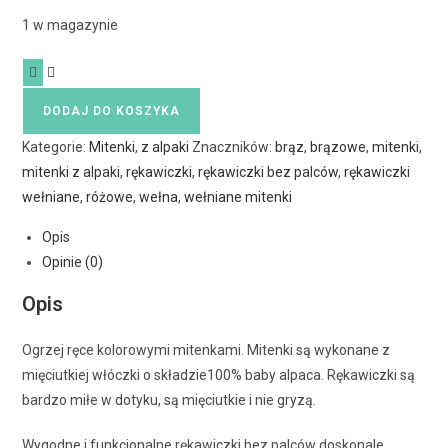
1 w magazynie
DODAJ DO KOSZYKA
Kategorie:
Mitenki
,
z alpaki
Znaczników:
brąz
,
brązowe
,
mitenki
,
mitenki z alpaki
,
rękawiczki
,
rękawiczki bez palców
,
rękawiczki
wełniane
,
różowe
,
wełna
,
wełniane mitenki
Opis
Opinie (0)
Opis
Ogrzej ręce kolorowymi mitenkami. Mitenki są wykonane z
mięciutkiej włóczki o składzie100% baby alpaca. Rękawiczki są
bardzo miłe w dotyku, są mięciutkie i nie gryzą.
Wygodne i funkcjonalne rękawiczki bez palców doskonale