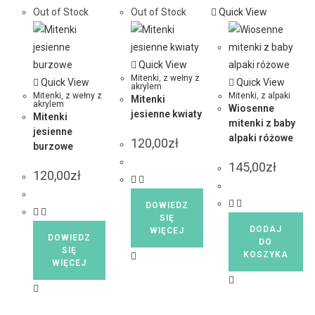
Out of Stock
Out of Stock
Quick View
Quick View
Mitenki
,
z wełny z
Quick View
Quick View
akrylem
Mitenki
,
z wełny z
Mitenki
,
z alpaki
Mitenki
akrylem
Wiosenne
jesienne kwiaty
Mitenki
mitenki z baby
jesienne
alpaki różowe
120,00
zł
burzowe
145,00
zł
120,00
zł
DOWIEDZ
SIĘ
DODAJ
WIĘCEJ
DOWIEDZ
DO
SIĘ
KOSZYKA
WIĘCEJ