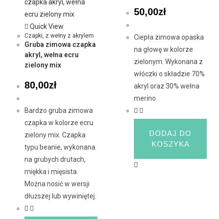
50,00
zł
Quick View
Czapki
,
z wełny z akrylem
Ciepła zimowa opaska
Gruba zimowa czapka
na głowę w kolorze
akryl, wełna ecru
zielonym. Wykonana z
zielony mix
włóczki o składzie 70%
80,00
zł
akryl oraz 30% wełna
merino.
Bardzo gruba zimowa
czapka w kolorze ecru
DODAJ DO
zielony mix. Czapka
KOSZYKA
typu beanie, wykonana
na grubych drutach,
miękka i mięsista.
Można nosić w wersji
dłuższej lub wywiniętej.