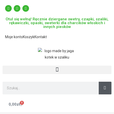
Otul się wełną! Ręcznie dziergane swetry, czapki, szaliki,
rękawiczki, opaski, sweterki dla charcików włoskich i
innych piesków
Moje konto
Koszyk
Kontakt
0
0,00
zł