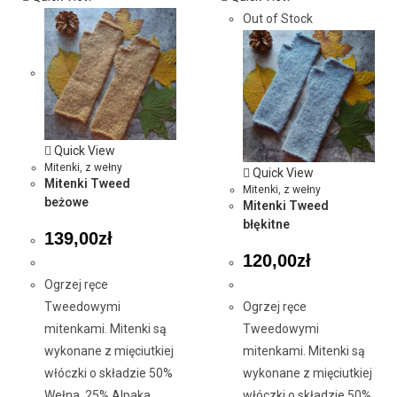
Out of Stock
Quick View
Mitenki
,
z wełny
Quick View
Mitenki Tweed
Mitenki
,
z wełny
beżowe
Mitenki Tweed
błękitne
139,00
zł
120,00
zł
Ogrzej ręce
Tweedowymi
Ogrzej ręce
mitenkami. Mitenki są
Tweedowymi
wykonane z mięciutkiej
mitenkami. Mitenki są
włóczki o składzie 50%
wykonane z mięciutkiej
Wełna, 25% Alpaka,
włóczki o składzie 50%