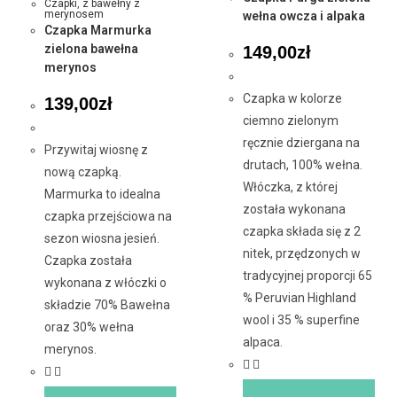
Czapki
,
z bawełny z
merynosem
wełna owcza i alpaka
Czapka Marmurka
zielona bawełna
149,00
zł
merynos
Czapka w kolorze
139,00
zł
ciemno zielonym
ręcznie dziergana na
Przywitaj wiosnę z
drutach, 100% wełna.
nową czapką.
Włóczka, z której
Marmurka to idealna
została wykonana
czapka przejściowa na
czapka składa się z 2
sezon wiosna jesień.
nitek, przędzonych w
Czapka została
tradycyjnej proporcji 65
wykonana z włóczki o
% Peruvian Highland
składzie 70% Bawełna
wool i 35 % superfine
oraz 30% wełna
alpaca.
merynos.