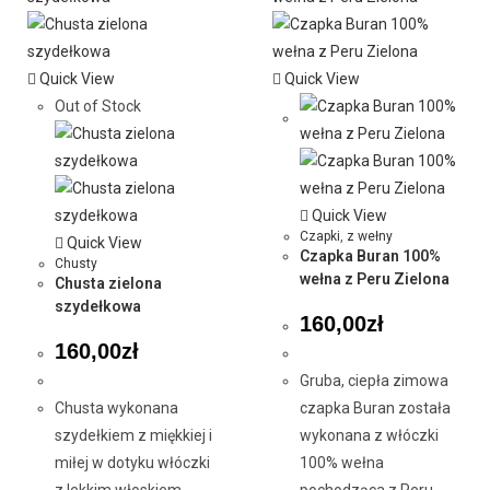
Quick View
Quick View
Out of Stock
Quick View
Czapki
,
z wełny
Quick View
Czapka Buran 100%
Chusty
wełna z Peru Zielona
Chusta zielona
szydełkowa
160,00
zł
160,00
zł
Gruba, ciepła zimowa
Chusta wykonana
czapka Buran została
szydełkiem z miękkiej i
wykonana z włóczki
miłej w dotyku włóczki
100% wełna
z lekkim włoskiem.
pochodząca z Peru.