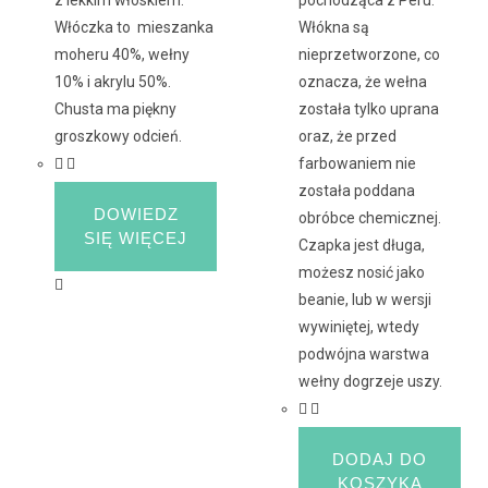
Włóczka to mieszanka
Włókna są
moheru 40%, wełny
nieprzetworzone, co
10% i akrylu 50%.
oznacza, że wełna
Chusta ma piękny
została tylko uprana
groszkowy odcień.
oraz, że przed
farbowaniem nie
została poddana
DOWIEDZ
obróbce chemicznej.
SIĘ WIĘCEJ
Czapka jest długa,
możesz nosić jako
beanie, lub w wersji
wywiniętej, wtedy
podwójna warstwa
wełny dogrzeje uszy.
DODAJ DO
KOSZYKA