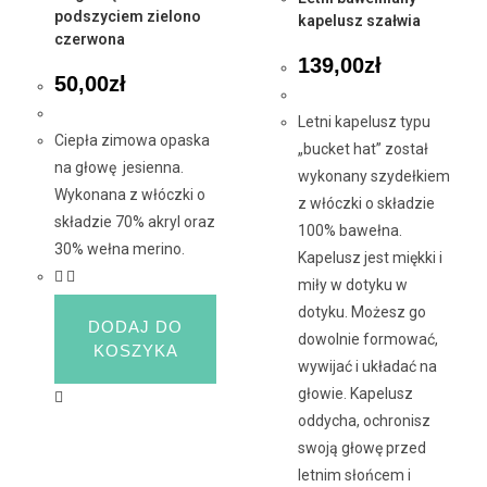
podszyciem zielono
kapelusz szałwia
czerwona
139,00
zł
50,00
zł
Letni kapelusz typu
Ciepła zimowa opaska
„bucket hat” został
na głowę jesienna.
wykonany szydełkiem
Wykonana z włóczki o
z włóczki o składzie
składzie 70% akryl oraz
100% bawełna.
30% wełna merino.
Kapelusz jest miękki i
miły w dotyku w
dotyku. Możesz go
DODAJ DO
dowolnie formować,
KOSZYKA
wywijać i układać na
głowie. Kapelusz
oddycha, ochronisz
swoją głowę przed
letnim słońcem i