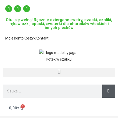
Otul się wełną! Ręcznie dziergane swetry, czapki, szaliki,
rękawiczki, opaski, sweterki dla charcików włoskich i
innych piesków
Moje konto
Koszyk
Kontakt
0
0,00
zł