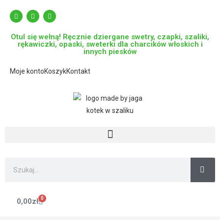
Otul się wełną! Ręcznie dziergane swetry, czapki, szaliki,
rękawiczki, opaski, sweterki dla charcików włoskich i
innych piesków
Moje konto
Koszyk
Kontakt
0
0,00
zł