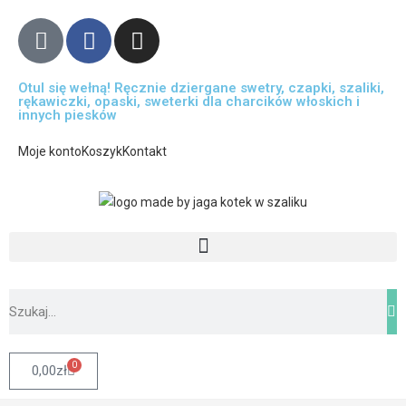
Otul się wełną! Ręcznie dziergane swetry, czapki, szaliki,
rękawiczki, opaski, sweterki dla charcików włoskich i
innych piesków
Moje konto
Koszyk
Kontakt
0
0,00
zł