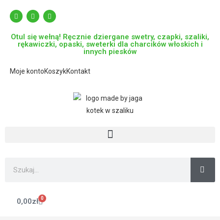
Otul się wełną! Ręcznie dziergane swetry, czapki, szaliki,
rękawiczki, opaski, sweterki dla charcików włoskich i
innych piesków
Moje konto
Koszyk
Kontakt
0
0,00
zł