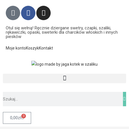
Otul się wełną! Ręcznie dziergane swetry, czapki, szaliki,
rękawiczki, opaski, sweterki dla charcików włoskich i innych
piesków
Moje konto
Koszyk
Kontakt
0
0,00
zł