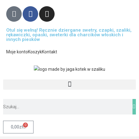
Otul się wełną! Ręcznie dziergane swetry, czapki, szaliki,
rękawiczki, opaski, sweterki dla charcików włoskich i
innych piesków
Moje konto
Koszyk
Kontakt
0
0,00
zł