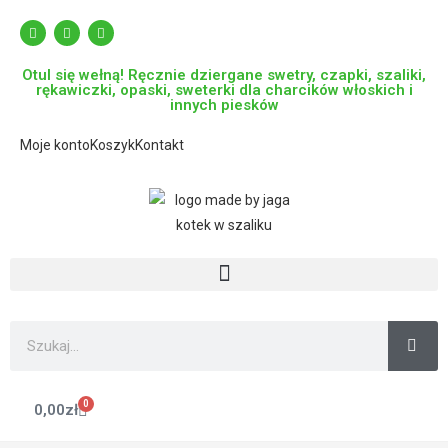
Otul się wełną! Ręcznie dziergane swetry, czapki, szaliki,
rękawiczki, opaski, sweterki dla charcików włoskich i
innych piesków
Moje konto
Koszyk
Kontakt
0
0,00
zł