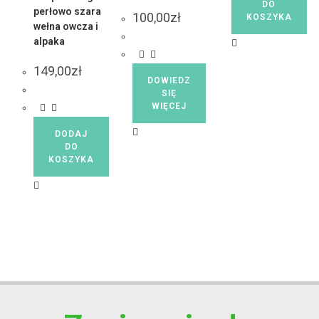
DO
perłowo szara
100,00
zł
KOSZYKA
wełna owcza i
alpaka
149,00
zł
DOWIEDZ
SIĘ
WIĘCEJ
DODAJ
DO
KOSZYKA