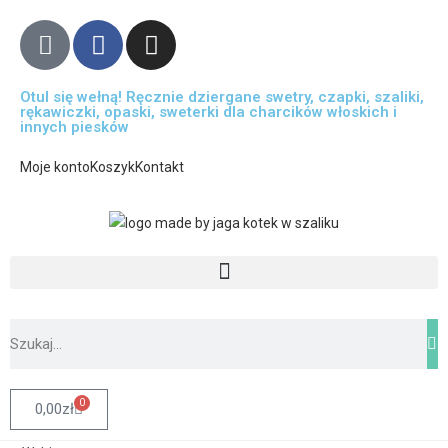
Otul się wełną! Ręcznie dziergane swetry, czapki, szaliki,
rękawiczki, opaski, sweterki dla charcików włoskich i
innych piesków
Moje konto
Koszyk
Kontakt
0
0,00
zł