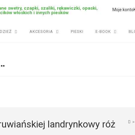
ne swetry, czapki, szaliki, rękawiczki, opaski,
Moje konto
rcików włoskich i innych piesków
DZIEŻ
AKCESORIA
PIESKI
E-BOOK
BL
…
uwiańskiej landrynkowy róż
>