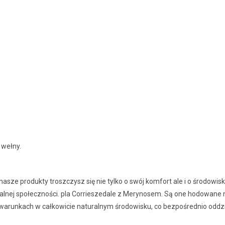
 wełny.
asze produkty troszczysz się nie tylko o swój komfort ale i o środowis
alnej społeczności. pla Corrieszedale z Merynosem. Są one hodowan
runkach w całkowicie naturalnym środowisku, co bezpośrednio oddział