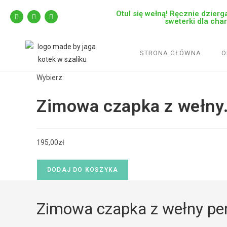
Otul się wełną! Ręcznie dzierga
sweterki dla cha
STRONA GŁÓWNA
O
Wybierz:
Zimowa czapka z wełny
195,00
zł
DODAJ DO KOSZYKA
Zimowa czapka z wełny per