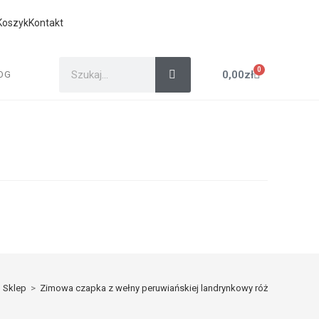
Koszyk
Kontakt
0
0,00
zł
OG
Sklep
>
Zimowa czapka z wełny peruwiańskiej landrynkowy róż