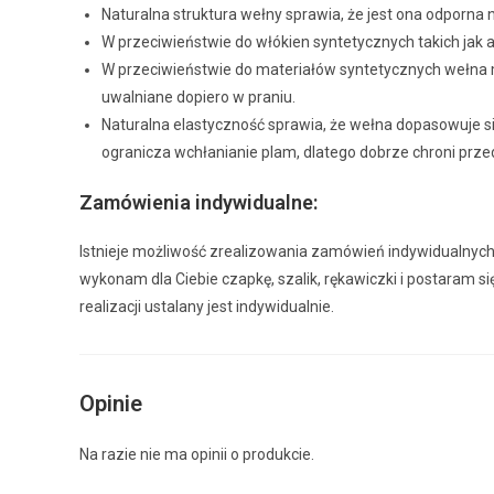
Naturalna struktura wełny sprawia, że jest ona odporna 
W przeciwieństwie do włókien syntetycznych takich jak ak
W przeciwieństwie do materiałów syntetycznych wełna m
uwalniane dopiero w praniu.
Naturalna elastyczność sprawia, że wełna dopasowuje si
ogranicza wchłanianie plam, dlatego dobrze chroni prz
Zamówienia indywidualne:
Istnieje możliwość zrealizowania zamówień indywidualnych. J
wykonam dla Ciebie czapkę, szalik, rękawiczki i postaram
realizacji ustalany jest indywidualnie.
Opinie
Na razie nie ma opinii o produkcie.