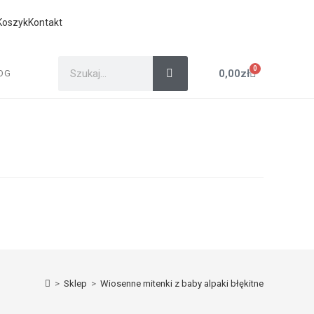
Koszyk
Kontakt
0
0,00
zł
OG
>
Sklep
>
Wiosenne mitenki z baby alpaki błękitne