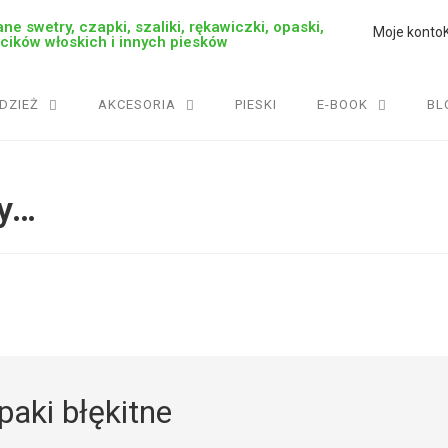
ne swetry, czapki, szaliki, rękawiczki, opaski,
Moje konto
rcików włoskich i innych piesków
DZIEŻ
AKCESORIA
PIESKI
E-BOOK
BL
by…
paki błękitne