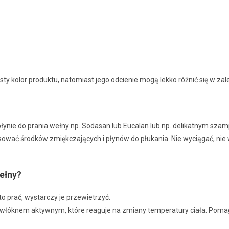
ty kolor produktu, natomiast jego odcienie mogą lekko różnić się w zal
płynie do prania wełny np. Sodasan lub Eucalan lub np. delikatnym szampo
sować środków zmiękczających i płynów do płukania. Nie wyciągać, ni
ełny?
 prać, wystarczy je przewietrzyć.
włóknem aktywnym, które reaguje na zmiany temperatury ciała. Pomaga 