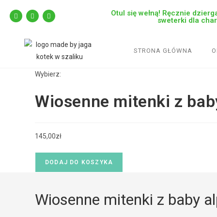
Otul się wełną! Ręcznie dzierga
sweterki dla cha
STRONA GŁÓWNA
O
Wybierz:
Wiosenne mitenki z ba
145,00
zł
DODAJ DO KOSZYKA
Wiosenne mitenki z baby al