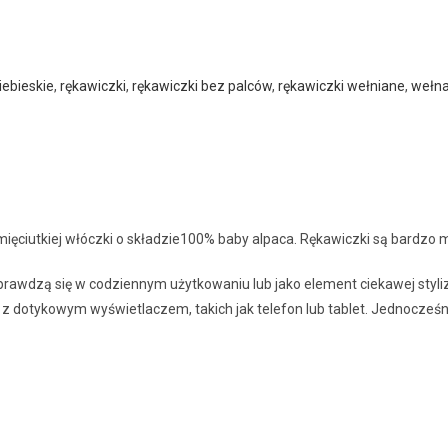
iebieskie
,
rękawiczki
,
rękawiczki bez palców
,
rękawiczki wełniane
,
wełn
ęciutkiej włóczki o składzie100% baby alpaca. Rękawiczki są bardzo mił
prawdzą się w codziennym użytkowaniu lub jako element ciekawej styli
 dotykowym wyświetlaczem, takich jak telefon lub tablet. Jednocześni