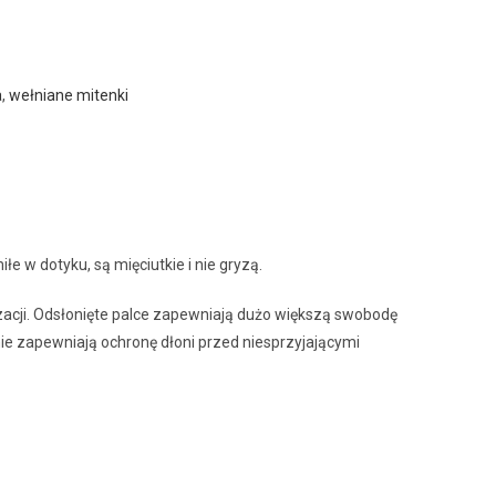
a
,
wełniane mitenki
e w dotyku, są mięciutkie i nie gryzą.
zacji. Odsłonięte palce zapewniają dużo większą swobodę
e zapewniają ochronę dłoni przed niesprzyjającymi