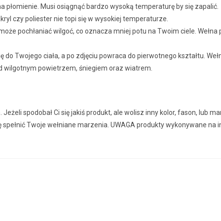
na płomienie. Musi osiągnąć bardzo wysoką temperaturę by się zapalić.
ryl czy poliester nie topi się w wysokiej temperaturze.
oże pochłaniać wilgoć, co oznacza mniej potu na Twoim ciele. Wełna 
ę do Twojego ciała, a po zdjęciu powraca do pierwotnego kształtu. We
ed wilgotnym powietrzem, śniegiem oraz wiatrem.
eżeli spodobał Ci się jakiś produkt, ale wolisz inny kolor, fason, lub
 się spełnić Twoje wełniane marzenia. UWAGA produkty wykonywane na i