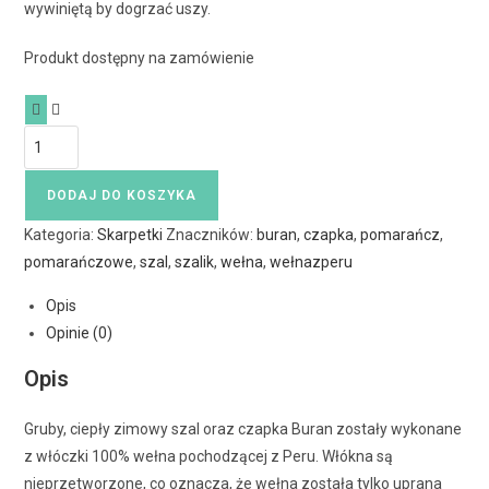
wywiniętą by dogrzać uszy.
Produkt dostępny na zamówienie
DODAJ DO KOSZYKA
Kategoria:
Skarpetki
Znaczników:
buran
,
czapka
,
pomarańcz
,
pomarańczowe
,
szal
,
szalik
,
wełna
,
wełnazperu
Opis
Opinie (0)
Opis
Gruby, ciepły zimowy szal oraz czapka Buran zostały wykonane
z włóczki 100% wełna pochodzącej z Peru. Włókna są
nieprzetworzone, co oznacza, że wełna została tylko uprana