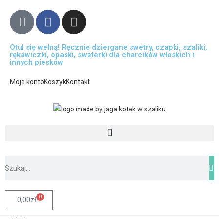
Otul się wełną! Ręcznie dziergane swetry, czapki, szaliki,
rękawiczki, opaski, sweterki dla charcików włoskich i
innych piesków
Moje konto
Koszyk
Kontakt
0
0,00
zł