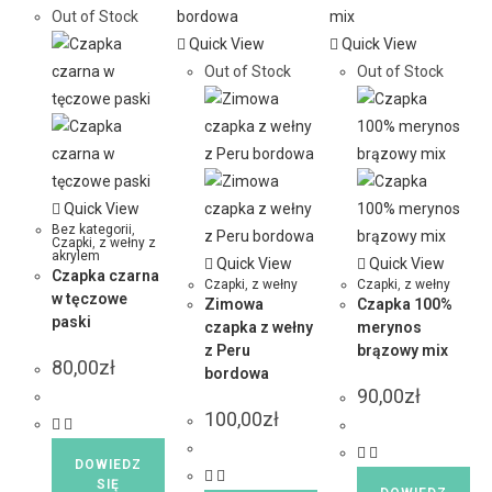
Out of Stock
Quick View
Quick View
Out of Stock
Out of Stock
Quick View
Bez kategorii
,
Czapki
,
z wełny z
akrylem
Quick View
Quick View
Czapka czarna
Czapki
,
z wełny
Czapki
,
z wełny
w tęczowe
Zimowa
Czapka 100%
paski
czapka z wełny
merynos
z Peru
brązowy mix
80,00
zł
bordowa
90,00
zł
100,00
zł
DOWIEDZ
SIĘ