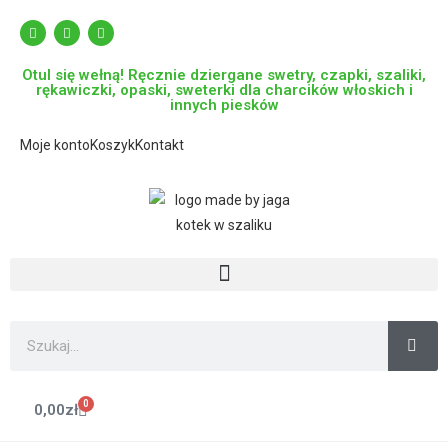
Otul się wełną! Ręcznie dziergane swetry, czapki, szaliki,
rękawiczki, opaski, sweterki dla charcików włoskich i
innych piesków
Moje konto
Koszyk
Kontakt
0
0,00
zł