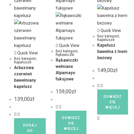
Quick View
Bez kategorii
,
Kapelusze
Kapelusz
Quick View
Bez kategorii
,
bawełna z lnem
Quick View
Rękawiczki
beżowy
Bez kategorii
,
Rękawiczki
Kapelusze
wełniane
Arbuzowa
149,00
zł
Alpamayo
czerwień
fuksjowe
bawełniany
kapelusz
159,00
zł
DOWIEDZ
139,00
zł
SIĘ
WIĘCEJ
DOWIEDZ
SIĘ
DODAJ
WIĘCEJ
DO