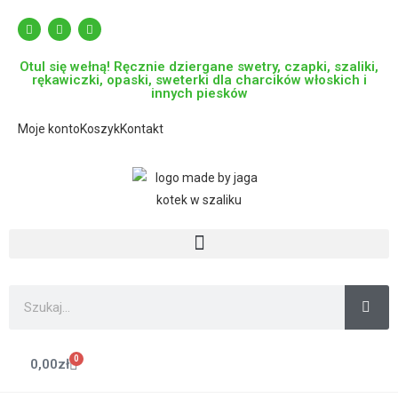
Otul się wełną! Ręcznie dziergane swetry, czapki, szaliki,
rękawiczki, opaski, sweterki dla charcików włoskich i
innych piesków
Moje konto
Koszyk
Kontakt
0
0,00
zł