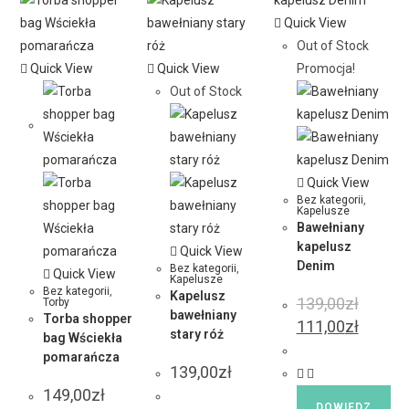
Quick View
Out of Stock
Quick View
Quick View
Promocja!
Out of Stock
Quick View
Bez kategorii
,
Kapelusze
Bawełniany
kapelusz
Quick View
Denim
Bez kategorii
,
Quick View
Kapelusze
Bez kategorii
,
Kapelusz
139,00
zł
Torby
bawełniany
Torba shopper
111,00
zł
stary róż
bag Wściekła
pomarańcza
139,00
zł
149,00
zł
DOWIEDZ