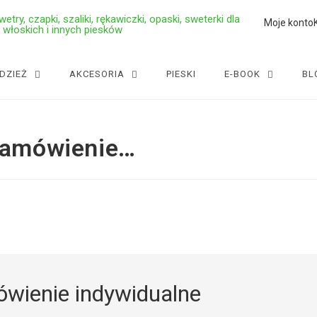
try, czapki, szaliki, rękawiczki, opaski, sweterki dla
Moje konto
 włoskich i innych piesków
DZIEŻ
AKCESORIA
PIESKI
E-BOOK
BL
 zamówienie…
ówienie indywidualne