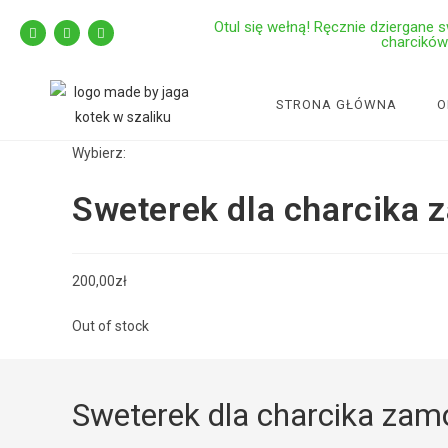
Otul się wełną! Ręcznie dziergane swe
charcików
STRONA GŁÓWNA
O
Wybierz:
Sweterek dla charcika
200,00
zł
Out of stock
Sweterek dla charcika zam