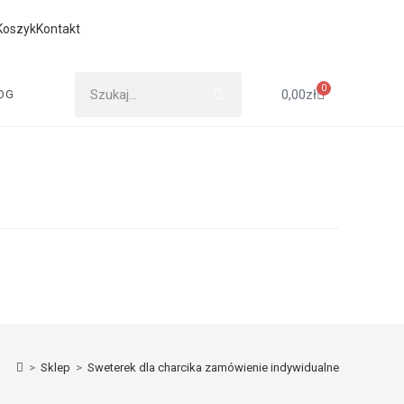
Koszyk
Kontakt
0
0,00
zł
OG
>
Sklep
>
Sweterek dla charcika zamówienie indywidualne