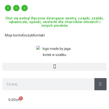
Otul się wełną! Ręcznie dziergane swetry, czapki, szaliki,
rękawiczki, opaski, sweterki dla charcików włoskich i
innych piesków
Moje konto
Koszyk
Kontakt
0
0,00
zł