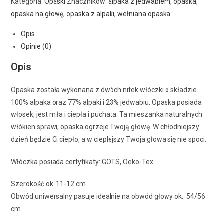
Kategoria:
Opaski
Znaczników:
alpaka z jedwabiem
,
opaska
,
opaska na głowę
,
opaska z alpaki
,
wełniana opaska
Opis
Opinie (0)
Opis
Opaska została wykonana z dwóch nitek włóczki o składzie
100% alpaka oraz 77% alpaki i 23% jedwabiu. Opaska posiada
włosek, jest miła i ciepła i puchata. Ta mieszanka naturalnych
włókien sprawi, opaska ogrzeje Twoją głowę. W chłodniejszy
dzień będzie Ci ciepło, a w cieplejszy Twoja głowa się nie spoci.
Włóczka posiada certyfikaty: GOTS, Oeko-Tex
Szerokość ok. 11-12 cm
Obwód uniwersalny pasuje idealnie na obwód głowy ok.: 54/56
cm