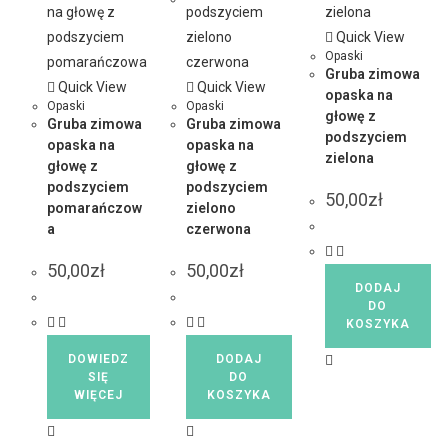
Quick View
Opaski
Gruba zimowa
Quick View
Quick View
opaska na
Opaski
Opaski
głowę z
Gruba zimowa
Gruba zimowa
podszyciem
opaska na
opaska na
zielona
głowę z
głowę z
podszyciem
podszyciem
50,00
zł
pomarańczow
zielono
a
czerwona
50,00
zł
50,00
zł
DODAJ
DO
KOSZYKA
DOWIEDZ
DODAJ
SIĘ
DO
WIĘCEJ
KOSZYKA