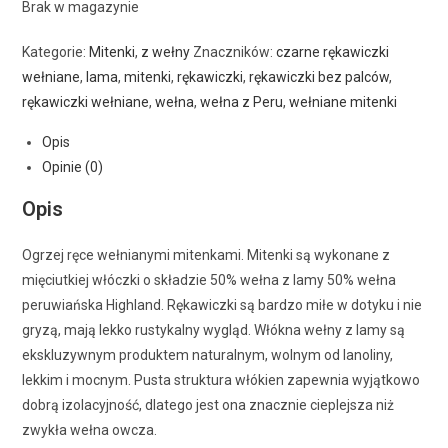
Brak w magazynie
Kategorie:
Mitenki
,
z wełny
Znaczników:
czarne rękawiczki
wełniane
,
lama
,
mitenki
,
rękawiczki
,
rękawiczki bez palców
,
rękawiczki wełniane
,
wełna
,
wełna z Peru
,
wełniane mitenki
Opis
Opinie (0)
Opis
Ogrzej ręce wełnianymi mitenkami. Mitenki są wykonane z
mięciutkiej włóczki o składzie 50% wełna z lamy 50% wełna
peruwiańska Highland. Rękawiczki są bardzo miłe w dotyku i nie
gryzą, mają lekko rustykalny wygląd. Włókna wełny z lamy są
ekskluzywnym produktem naturalnym, wolnym od lanoliny,
lekkim i mocnym. Pusta struktura włókien zapewnia wyjątkowo
dobrą izolacyjność, dlatego jest ona znacznie cieplejsza niż
zwykła wełna owcza.