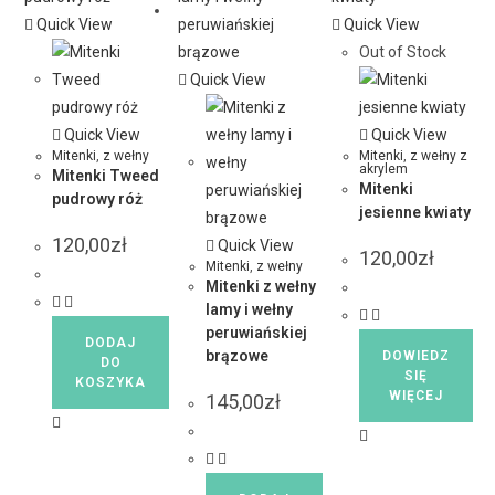
Quick View
Quick View
Out of Stock
Quick View
Quick View
Quick View
Mitenki
,
z wełny
Mitenki
,
z wełny z
akrylem
Mitenki Tweed
Mitenki
pudrowy róż
jesienne kwiaty
120,00
zł
Quick View
120,00
zł
Mitenki
,
z wełny
Mitenki z wełny
lamy i wełny
peruwiańskiej
DODAJ
brązowe
DOWIEDZ
DO
SIĘ
KOSZYKA
WIĘCEJ
145,00
zł