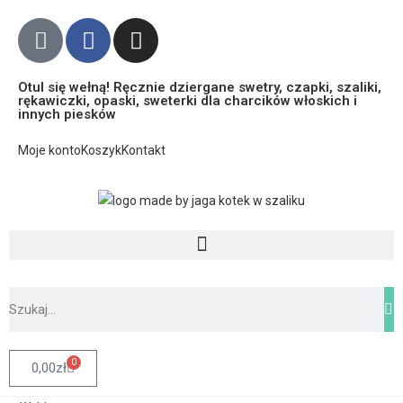
Otul się wełną! Ręcznie dziergane swetry, czapki, szaliki,
rękawiczki, opaski, sweterki dla charcików włoskich i
innych piesków
Moje konto
Koszyk
Kontakt
0
0,00
zł