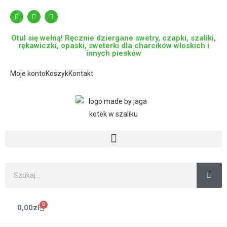
Otul się wełną! Ręcznie dziergane swetry, czapki, szaliki,
rękawiczki, opaski, sweterki dla charcików włoskich i
innych piesków
Moje konto
Koszyk
Kontakt
0
0,00
zł