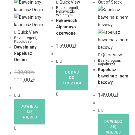
Quick View
Out of Stock
Bez kategorii
,
Rękawiczki
,
Walentynki
Rękawiczki
Alpamayo
Quick View
czerwone
Bez kategorii
,
Kapelusze
159,00
zł
Bawełniany
kapelusz
Quick View
Denim
Bez kategorii
,
Kapelusze
Kapelusz
139,00
zł
DODAJ
bawełna z lnem
DO
111,00
zł
beżowy
KOSZYKA
149,00
zł
DOWIEDZ
SIĘ
WIĘCEJ
DOWIEDZ
SIĘ
WIĘCEJ