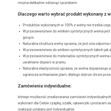
można delikatnie odcisnąć ręcznikiem.
Dlaczego warto wybrać produkt wykonany z w
Produktów wykonanych w 100% z wełny nie trzeba często
W przeciwieństwie do włókien syntetycznych wełna jest 
gorąco.
Naturalna struktura wełny sprawia, że jest ona odporna 
W przeciwieństwie do włókien syntetycznych takich jak ak
W przeciwieństwie do materiałów syntetycznych wełna m
uwalniane dopiero w praniu.
Naturalna elastyczność sprawia, że wełna dopasowuje si
ogranicza wchłanianie plam, dlatego dobrze chroni prz
Zamówienia indywidualne:
Istnieje możliwość zrealizowania zamówień indywidualnych. J
wykonam dla Ciebie czapkę, szalik, rękawiczki i postaram
realizacji ustalany jest indywidualnie.