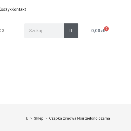
Koszyk
Kontakt
0
0,00
zł
OG
>
Sklep
>
Czapka zimowa Noir zielono czarna