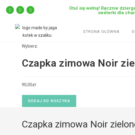
Otul się wełną! Ręcznie dzierga
sweterki dla cha
STRONA GŁÓWNA
O
Wybierz:
Czapka zimowa Noir zi
90,00
zł
DODAJ DO KOSZYKA
Czapka zimowa Noir zielon