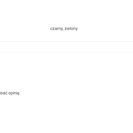
czarny, zielony
isać opinię.