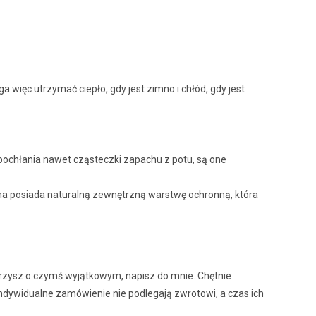
więc utrzymać ciepło, gdy jest zimno i chłód, gdy jest
pochłania nawet cząsteczki zapachu z potu, są one
łna posiada naturalną zewnętrzną warstwę ochronną, która
 marzysz o czymś wyjątkowym, napisz do mnie. Chętnie
ndywidualne zamówienie nie podlegają zwrotowi, a czas ich