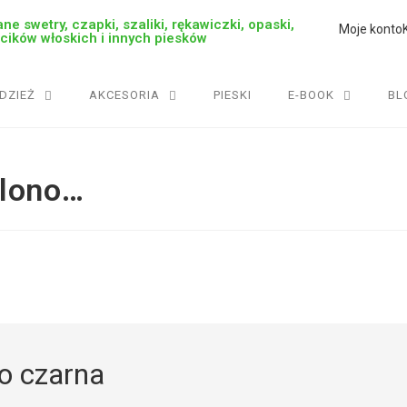
ne swetry, czapki, szaliki, rękawiczki, opaski,
Moje konto
rcików włoskich i innych piesków
DZIEŻ
AKCESORIA
PIESKI
E-BOOK
BL
elono…
o czarna