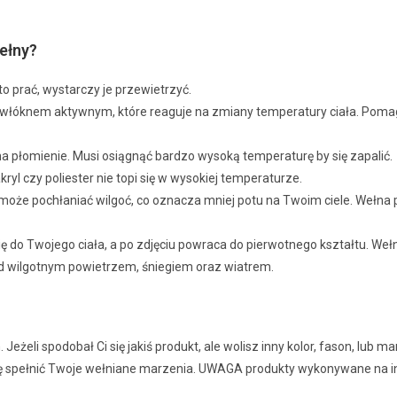
ełny?
 prać, wystarczy je przewietrzyć.
włóknem aktywnym, które reaguje na zmiany temperatury ciała. Pomaga 
na płomienie. Musi osiągnąć bardzo wysoką temperaturę by się zapalić.
ryl czy poliester nie topi się w wysokiej temperaturze.
oże pochłaniać wilgoć, co oznacza mniej potu na Twoim ciele. Wełna 
ę do Twojego ciała, a po zdjęciu powraca do pierwotnego kształtu. We
ed wilgotnym powietrzem, śniegiem oraz wiatrem.
eżeli spodobał Ci się jakiś produkt, ale wolisz inny kolor, fason, lub
 się spełnić Twoje wełniane marzenia. UWAGA produkty wykonywane na i