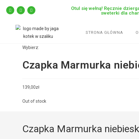
Otul się wełną! Ręcznie dzierga
sweterki dla cha
STRONA GŁÓWNA
O
Wybierz:
Czapka Marmurka nieb
139,00
zł
Out of stock
Czapka Marmurka niebies