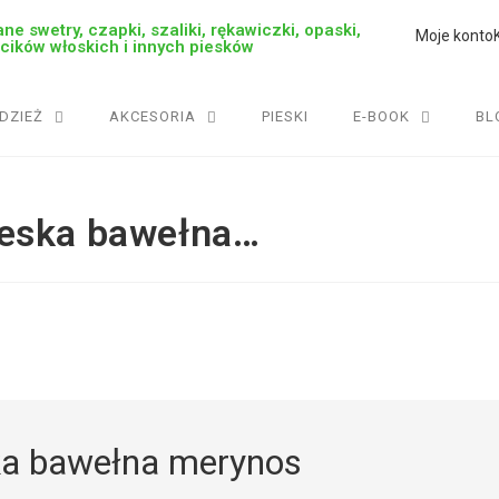
ne swetry, czapki, szaliki, rękawiczki, opaski,
Moje konto
rcików włoskich i innych piesków
DZIEŻ
AKCESORIA
PIESKI
E-BOOK
BL
ieska bawełna…
ka bawełna merynos