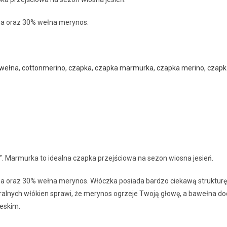
na oraz 30% wełna merynos.
wełna
,
cottonmerino
,
czapka
,
czapka marmurka
,
czapka merino
,
czapk
. Marmurka to idealna czapka przejściowa na sezon wiosna jesień.
 oraz 30% wełna merynos. Włóczka posiada bardzo ciekawą strukturę. 
nych włókien sprawi, że merynos ogrzeje Twoją głowę, a bawełna doda 
ieskim.