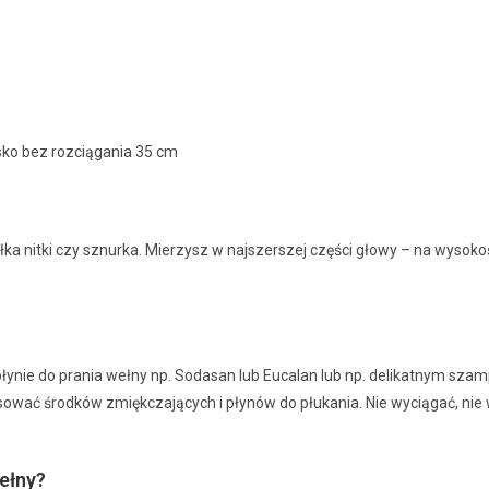
sko bez rozciągania 35 cm
nitki czy sznurka. Mierzysz w najszerszej części głowy – na wysokości
płynie do prania wełny np. Sodasan lub Eucalan lub np. delikatnym szampo
sować środków zmiękczających i płynów do płukania. Nie wyciągać, ni
ełny?