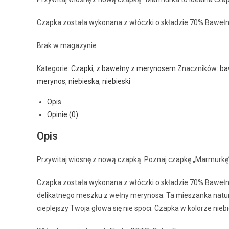
Czapka została wykonana z włóczki o składzie 70% Baweł
Brak w magazynie
Kategorie:
Czapki
,
z bawełny z merynosem
Znaczników:
ba
merynos
,
niebieska
,
niebieski
Opis
Opinie (0)
Opis
Przywitaj wiosnę z nową czapką. Poznaj czapkę „Marmurkę”
Czapka została wykonana z włóczki o składzie 70% Bawełna
delikatnego meszku z wełny merynosa. Ta mieszanka natural
cieplejszy Twoja głowa się nie spoci. Czapka w kolorze nieb