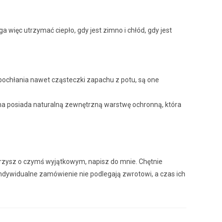
więc utrzymać ciepło, gdy jest zimno i chłód, gdy jest
pochłania nawet cząsteczki zapachu z potu, są one
łna posiada naturalną zewnętrzną warstwę ochronną, która
 marzysz o czymś wyjątkowym, napisz do mnie. Chętnie
ndywidualne zamówienie nie podlegają zwrotowi, a czas ich