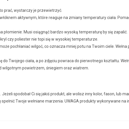
 prać, wystarczy je przewietrzyć.
włóknem aktywnym, które reaguje na zmiany temperatury ciała. Pomaga 
na płomienie. Musi osiągnąć bardzo wysoką temperaturę by się zapalić.
ryl czy poliester nie topi się w wysokiej temperaturze.
oże pochłaniać wilgoć, co oznacza mniej potu na Twoim ciele. Wełna 
ę do Twojego ciała, a po zdjęciu powraca do pierwotnego kształtu. We
ed wilgotnym powietrzem, śniegiem oraz wiatrem.
eżeli spodobał Ci się jakiś produkt, ale wolisz inny kolor, fason, lub
 się spełnić Twoje wełniane marzenia. UWAGA produkty wykonywane na i