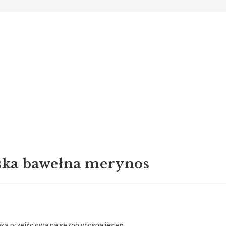
ska bawełna merynos
ka przejściowa na sezon wiosna jesień.