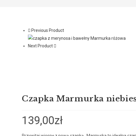
Previous Product
Next Product
Czapka Marmurka niebie
139,00
zł
Przywitaj wiosnę z nową czapką. Marmurka to idealna czap