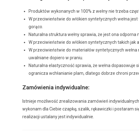
Produktów wykonanych w 100% z wełny nie trzeba często
W przeciwieństwie do włókien syntetycznych wełna jest 
gorąco.
Naturalna struktura wełny sprawia, że jest ona odporna 
W przeciwieństwie do włókien syntetycznych takich jak ak
W przeciwieństwie do materiałów syntetycznych wełna m
uwalniane dopiero w praniu.
Naturalna elastyczność sprawia, że wełna dopasowuje si
ogranicza wchłanianie plam, dlatego dobrze chroni prz
Zamówienia indywidualne:
Istnieje możliwość zrealizowania zamówień indywidualnych. J
wykonam dla Ciebie czapkę, szalik, rękawiczki i postaram
realizacji ustalany jest indywidualnie.