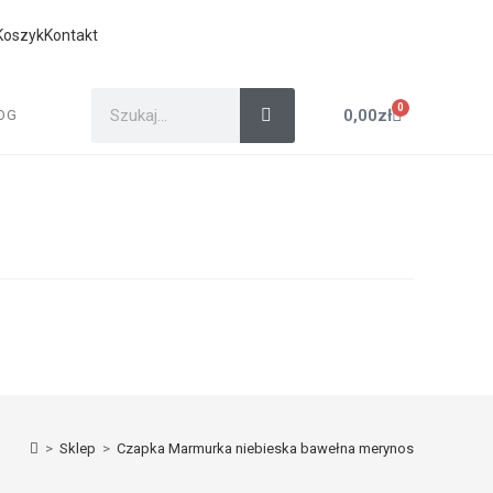
Koszyk
Kontakt
0
0,00
zł
OG
>
Sklep
>
Czapka Marmurka niebieska bawełna merynos